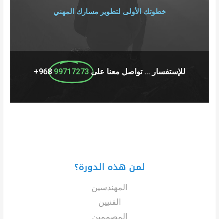
خطوتك الأولى لتطوير مسارك المهني
للإستفسار ... تواصل معنا على
99717273
968+
لمن هذه الدورة؟​
المهندسين
الفنيين
المصممين