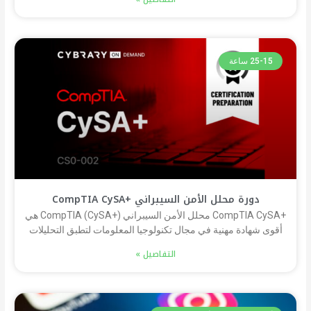
25-15 ساعة
دورة محلل الأمن السيبراني +CompTIA CySA
+CompTIA CySA محلل الأمن السيبراني CompTIA (CySA+) هي
أقوى شهادة مهنية في مجال تكنولوجيا المعلومات لتطبق التحليلات
التفاصيل »