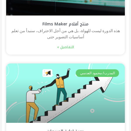
منتج أفلام Films Maker
هذه الدورة ليست للهواة، بل هي من أجل الاحتراف، سنبدأ من تعلم
أساسيات التصوير حتى
التفاصيل »
المدرب/ محمود العدسي