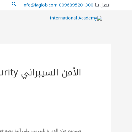
اتصل بنا
0096895201300
info@iaglob.com
الأمن السيبراني Cybersecurity
صممت هذه الدورة للتدريب على آلية وضع خطط