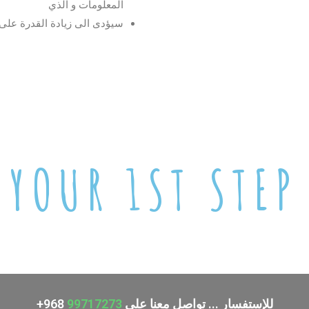
المعلومات و الذي
سيؤدى الى زيادة القدرة على 
YOUR 1ST STEP
للإستفسار ... تواصل معنا على
99717273
968+