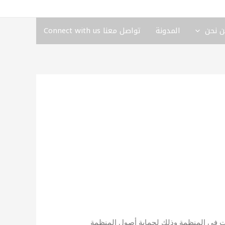
 نحن
المدونة
تواصل معنا Connect with us
الرئيسية Main
ات في المنظمة وذلك لحماية أصول المنظمة