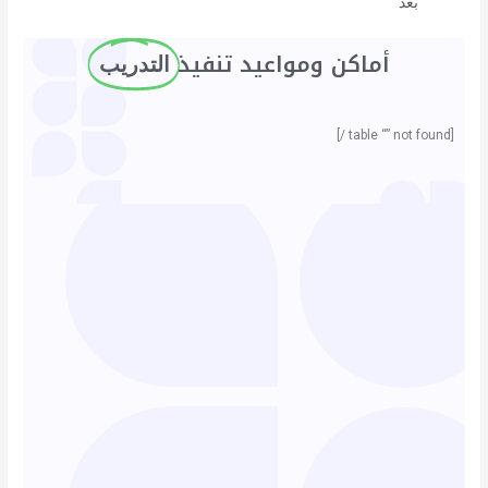
بعُد
أماكن ومواعيد تنفيذ ​
التدريب
[table “” not found /]