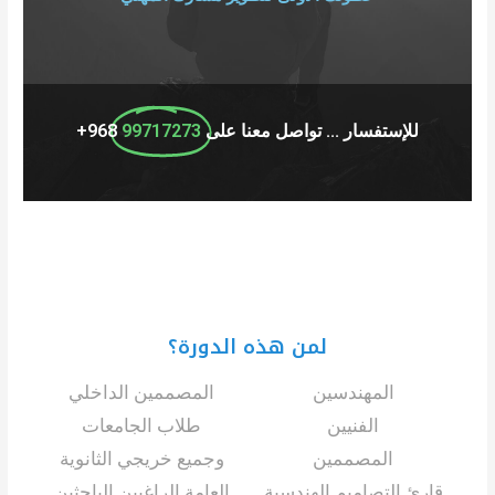
للإستفسار ... تواصل معنا على
99717273
968+
لمن هذه الدورة؟​
المهندسين
المصممين الداخلي
الفنيين
طلاب الجامعات
المصممين
وجميع خريجي الثانوية
قارئ التصاميم الهندسية
العامة الراغبين الباحثين