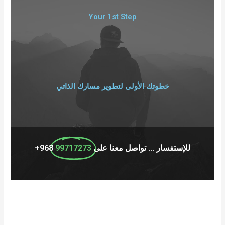
Your 1st Step
خطوتك الأولى لتطوير مسارك الذاتي
للإستفسار ... تواصل معنا على
99717273
968+