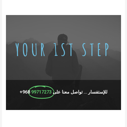
YOUR 1ST STEP
للإستفسار ... تواصل معنا على
99717273
968+