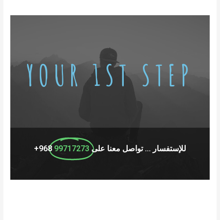
YOUR 1ST STEP
للإستفسار ... تواصل معنا على
99717273
968+