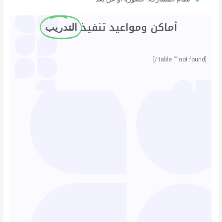
أماكن ومواعيد تنفيذ ​
التدريب
[table “” not found /]