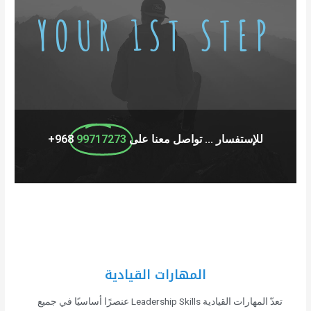
YOUR 1ST STEP
للإستفسار ... تواصل معنا على
99717273
968+
المهارات القيادية
تعدّ المهارات القيادية Leadership Skills عنصرًا أساسيًا في جميع